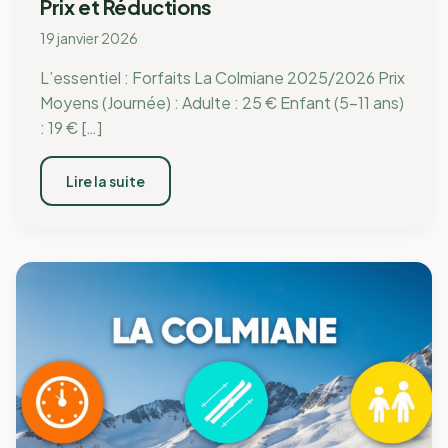
Prix et Réductions
19 janvier 2026
L’essentiel : Forfaits La Colmiane 2025/2026 Prix
Moyens (Journée) : Adulte : 25 € Enfant (5-11 ans)
: 19 € […]
Lire la suite