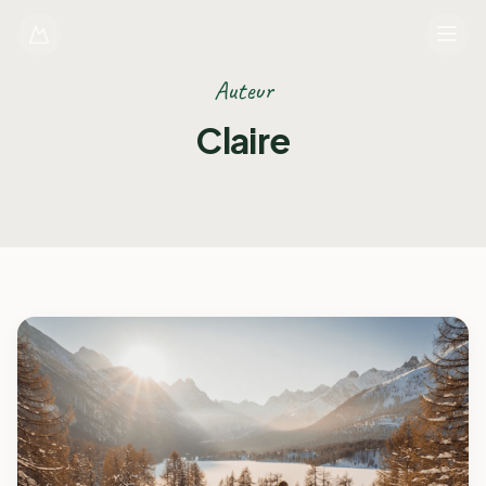
Auteur
La
Claire
Vésubie.Com
Accueil
Explorer
Blog